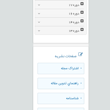
دوره
17
دوره
16
دوره
14
دوره
13
صفحات نشریه
• اشتراک مجله
• راهنماي تدوين مقاله
• شناسنامه