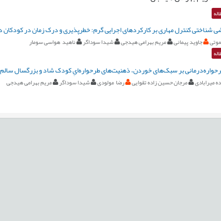
اله
خشی شناختی کنترل مهاری بر کارکردهای اجرایی گرم: خطرپذیری و درک زمان در کودکان د
موتی
جاوید پیمانی
مریم بهرامی هیدجی
شیدا سوداگر
ناهید هواسی سومار
اله
حواره‌درمانی بر سبک‌های خوردن، ذهنیت‌های طرحواره‌ایِ کودک شاد و بزرگسال سالم در 
ه میرابادی
مرجان حسین زاده تقوایی
رضا مولودی
شیدا سوداگر
مریم بهرامی هیدجی