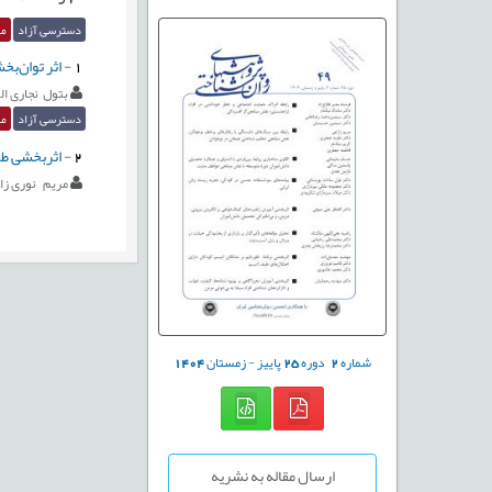
دسترسی آزاد
مق
1
-
اثر توان‌ب
بتول نجاری ال
دسترسی آزاد
مق
2
-
اثربخشی طر
مریم نوری زاد
شماره
2
دوره
25
پاییز - زمستان
1404
ارسال مقاله به نشریه