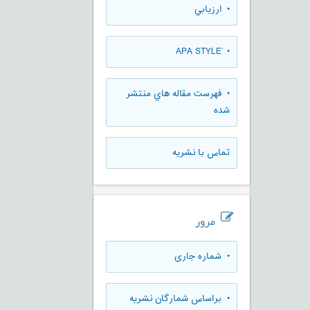
• ارزيابي
• َAPA STYLE
• فهرست مقاله هاي منتشر
شده
تماس با نشریه
مرور
•
شماره جاری
•
براساس شمارگان نشریه