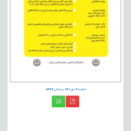
شماره
2
دوره
13
زمستان
1389