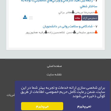
ساختار شغلي
حمیدرضا عریضی
هاجر براتي
دسترسی آزاد
مقاله
7
-
شادکامی و سلامت روانی در دانشجویان
منصور سلیمانی
حسن غلامحسین زاده
رقیه همایون‌پور
صفحه اصلی
نقشه سایت
تماس با ما
برای شخصی سازی ارائه خدمات و تجربه بهتر شما در این
سایت، ضمن رعایت کامل حریم خصوصی، اطلاعات از طریق
حقوق این وب‌سایت متعلق به سامانه مدیریت نشریات
کوکی ذخیره می شوند
رایمگ است.
نمی پذیرم
می پذیرم
حق نشر
1405-1396
©