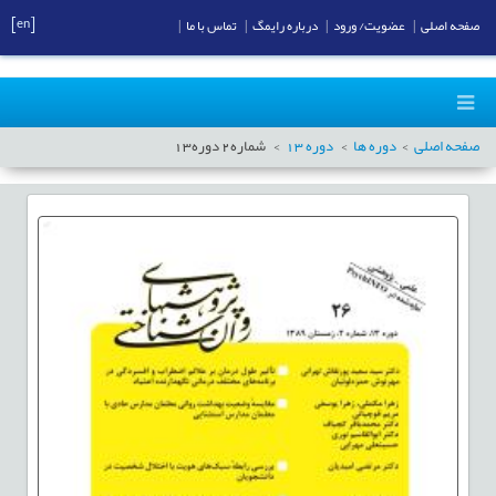
[en]
صفحه اصلی
|
عضویت/ ورود
|
درباره رایمگ
|
تماس با ما
|
صفحه اصلی
دوره ها
دوره
13
شماره
2
دوره
13