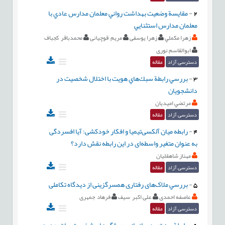
2
-
مقايسة وضعيت بهداشت رواني معلمان مدارس عادي با
معلمان مدارس استثنایي
زهرا مكملي
زهرا یوسفی
مریم قوچيانی
محمدباقر كجباف
ابوالقاسم نوری
دسترسی آزاد
مقاله
3
-
بررسي رابطة سبك‌هاي هويت با اختلال شخصيت در
دانشجويان
مرتضي اميديان
دسترسی آزاد
مقاله
4
-
رابطه میان آلکسی‌تیمیا و افکار خودکشی: آیا افسردگی
به عنوان متغیر واسطه‌ای در این رابطه نقش دارد؟
مهناز شاهقلیان
دسترسی آزاد
مقاله
5
-
بررسي ملاک‌های رفتاری همسرگزینی از دیدگاه تکاملی
عاصفه احمدی
علی اکبر سیف
فرهاد جمهری
دسترسی آزاد
مقاله
6
-
رابطة بين تعهد سازماني و ويژگي‌هاي شخصيتي با توجه به