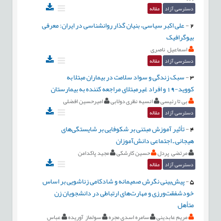
دسترسی آزاد
مقاله
2
-
علی اکبر سیاسی، بنیان گذار روانشناسی در ایران: معرفی
بیوگرافیک
اسماعیل ناصری
دسترسی آزاد
مقاله
3
-
سبک زندگی و سواد سلامت در بیماران مبتلا به
کووید-19 و افراد غیرمبتلای مراجعه کننده به بیمارستان
بی تا رئیسی
انسیه نظری دولابی
امیرحسین افضلی
دسترسی آزاد
مقاله
4
-
تأثیر آموزش مبتنی بر شکوفایی بر شایستگی‌های
هیجانی ـ اجتماعی دانش‌آموزان
مرتضی پردل
حسین کارشکی
مجید پاکدامن
دسترسی آزاد
مقاله
5
-
پیش‌بینی نگرش صمیمانه و شادکامی زناشویی بر اساس
خودشفقت‌ورزی و مهارت‌های ارتباطی در دانشجویان زن
متأهل
مریم عابدینی
سامره اسدي مجره
سولماز آوریده
عباس