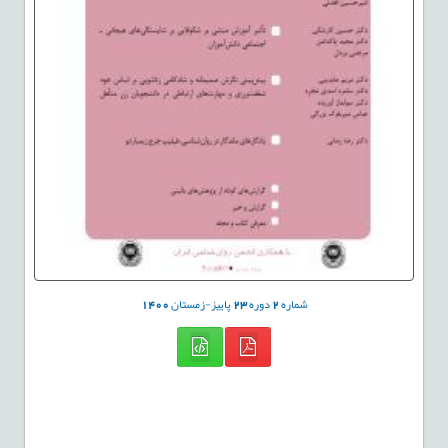
شماره
2
دوره
23
پاییز-زمستان
1400