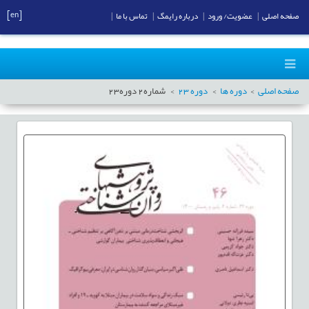
[en]
صفحه اصلی
|
عضویت/ ورود
|
درباره رایمگ
|
تماس با ما
|
صفحه اصلی
دوره ها
دوره
23
شماره
2
دوره
23