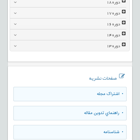
دوره
18
دوره
17
دوره
16
دوره
14
دوره
13
صفحات نشریه
• اشتراک مجله
• راهنماي تدوين مقاله
• شناسنامه