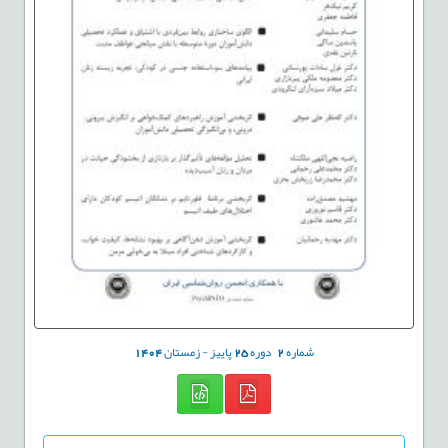
شماره
2
دوره
25
پاییز - زمستان
1404