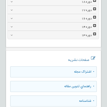
دوره
18
دوره
17
دوره
16
دوره
14
دوره
13
صفحات نشریه
• اشتراک مجله
• راهنماي تدوين مقاله
• شناسنامه