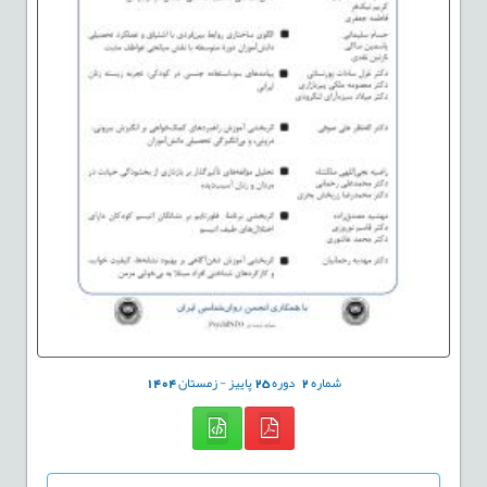
شماره
2
دوره
25
پاییز - زمستان
1404