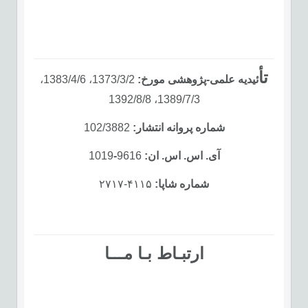
تأ
ئیدیه علمی-پژوهشی مورخ:
1373/3/2، 1383/4/6،
1389/7/3، 1392/8/8
شماره پروانه انتشار:
102/3882
آی. اس. اس. ان:
9616
-
1019
شماره شاپا:
‪۲۷۱۷-۴۱۱۵
ارتبـاط بـا مـــا