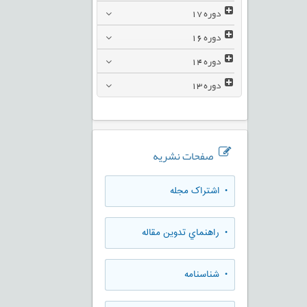
دوره
17
دوره
16
دوره
14
دوره
13
صفحات نشریه
• اشتراک مجله
• راهنماي تدوين مقاله
• شناسنامه