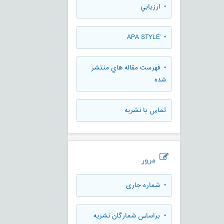
• ارزيابي
• َAPA STYLE
• فهرست مقاله هاي منتشر
شده
تماس با نشریه
مرور
•
شماره جاری
•
براساس شمارگان نشریه