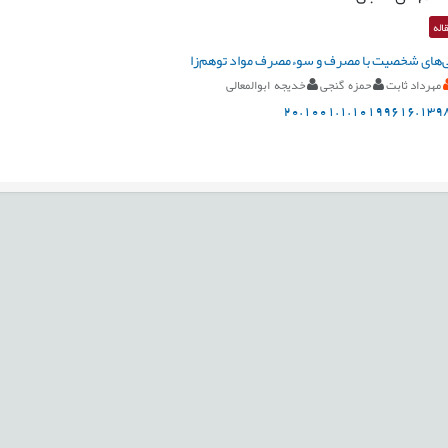
اله
ی‌های شخصیت با مصرف و سوءمصرف مواد توهم‌زا
مهرداد ثابت
حمزه گنجی
خدیجه ابوالمعالی
20.1001.1.10199616.1398