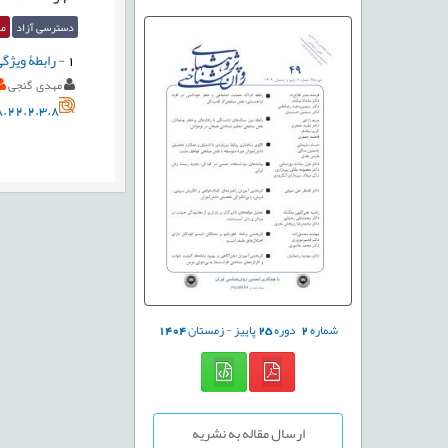
دسترسی آزاد
مق
1
-
رابطۀ ویژگ
مهدی گنجی
.22.2.3.8
شماره
2
دوره
25
پاییز - زمستان
1404
ارسال مقاله به نشریه