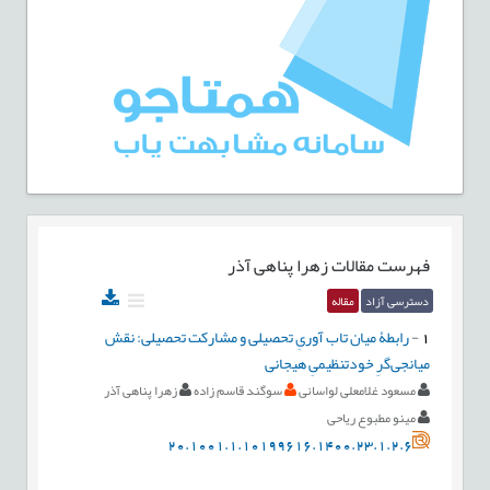
فهرست مقالات
زهرا پناهی آذر
دسترسی آزاد
مقاله
1
-
رابطۀ میان تاب‌ آوریِ تحصیلی و مشارکت تحصیلی: نقش
میانجی‌گرِ خودتنظیمیِ هیجانی
مسعود غلامعلی لواسانی
سوگند قاسم زاده
زهرا پناهی آذر
مینو مطبوع ریاحی
20.1001.1.10199616.1400.23.1.2.6