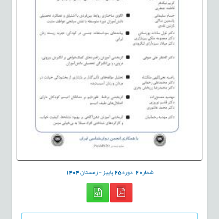
شماره
2
دوره
25
پاییز - زمستان
1404