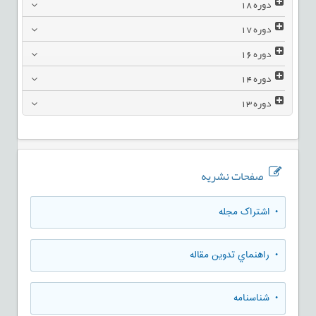
دوره
18
دوره
17
دوره
16
دوره
14
دوره
13
صفحات نشریه
• اشتراک مجله
• راهنماي تدوين مقاله
• شناسنامه