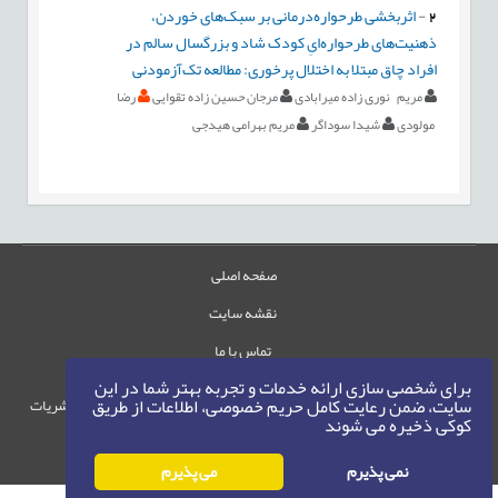
2
-
اثربخشی طرحواره‌درمانی بر سبک‌های خوردن،
ذهنیت‌های طرحواره‌ایِ کودک شاد و بزرگسال سالم در
افراد چاق مبتلا به اختلال پرخوری: مطالعه تک‌آزمودنی
مریم نوری زاده میرابادی
مرجان حسین زاده تقوایی
رضا
مولودی
شیدا سوداگر
مریم بهرامی هیدجی
صفحه اصلی
نقشه سایت
تماس با ما
برای شخصی سازی ارائه خدمات و تجربه بهتر شما در این
سایت، ضمن رعایت کامل حریم خصوصی، اطلاعات از طریق
حقوق این وب‌سایت متعلق به سامانه مدیریت نشریات
کوکی ذخیره می شوند
رایمگ است.
حق نشر
1405-1396
©
نمی پذیرم
می پذیرم