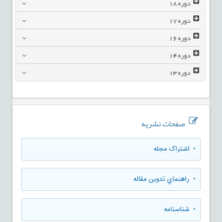
دوره
18
دوره
17
دوره
16
دوره
14
دوره
13
صفحات نشریه
• اشتراک مجله
• راهنماي تدوين مقاله
• شناسنامه