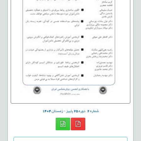
شماره
2
دوره
25
پاییز - زمستان
1404