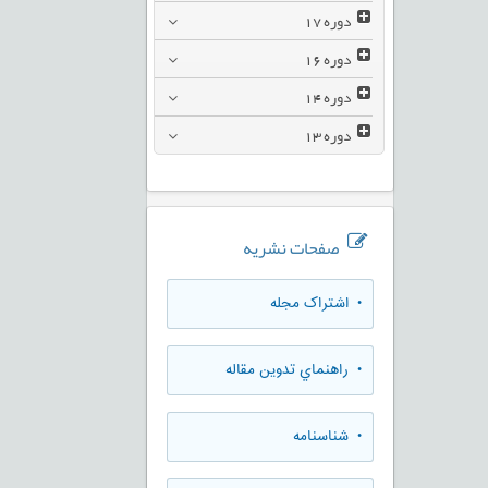
دوره
17
دوره
16
دوره
14
دوره
13
صفحات نشریه
• اشتراک مجله
• راهنماي تدوين مقاله
• شناسنامه