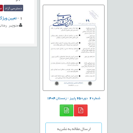
دسترسی آزاد
مق
1
-
تعیین ویژگ
منوچهر رضائ
شماره
2
دوره
25
پاییز - زمستان
1404
ارسال مقاله به نشریه