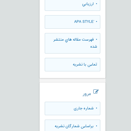
• ارزيابي
• َAPA STYLE
• فهرست مقاله هاي منتشر
شده
تماس با نشریه
مرور
•
شماره جاری
•
براساس شمارگان نشریه