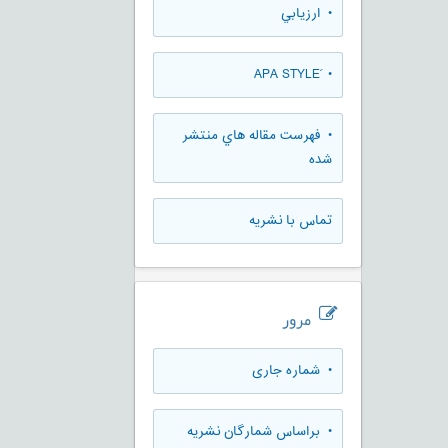
• ارزيابي
• َAPA STYLE
• فهرست مقاله هاي منتشر
شده
تماس با نشریه
مرور
•
شماره جاری
•
براساس شمارگان نشریه