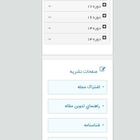
دوره
17
دوره
16
دوره
14
دوره
13
صفحات نشریه
• اشتراک مجله
• راهنماي تدوين مقاله
• شناسنامه