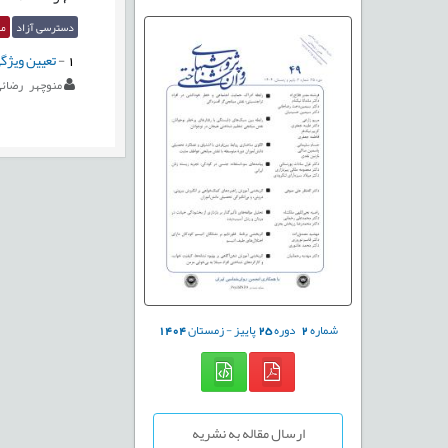
دسترسی آزاد
مق
1
-
تعیین ویژگ
منوچهر رضائ
شماره
2
دوره
25
پاییز - زمستان
1404
ارسال مقاله به نشریه