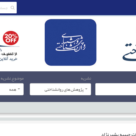
نشریه
موضوع نشریه
پژوهش های روانشناختی
همه
ات
حبیبه بشیرنژاد