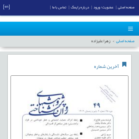
[en]
صفحه اصلی
|
عضویت/ ورود
|
درباره رایمگ
|
تماس با ما
|
صفحه اصلی
زهرا علیزاده
آخرین شماره