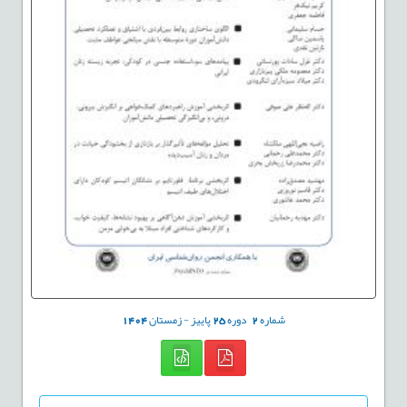
شماره
2
دوره
25
پاییز - زمستان
1404