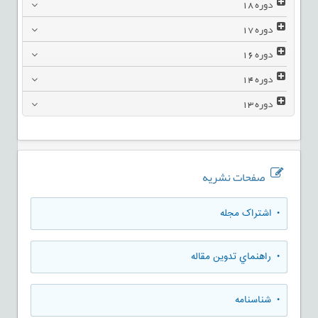
دوره
18
دوره
17
دوره
16
دوره
14
دوره
13
صفحات نشریه
• اشتراک مجله
• راهنماي تدوين مقاله
• شناسنامه