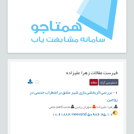
فهرست مقالات
زهرا علیزاده
دسترسی آزاد
مقاله
1
-
بررسی اثربخشی بازی شهر عشق بر اضطراب جنسی در
زوجین
زهرا علیزاده
سوران رجبی
محمدکاظم نجفی
10.61882/neevand.50986.25.1.7