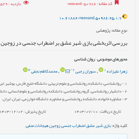
کد مقاله
: neevand-50986
بازدید
: 9529
10.61882/neevand.50986.25.1.7
نوع مقاله
: پژوهشی
بررسی اثربخشی بازی شهر عشق بر اضطراب جنسی در زوجین
محورهای موضوعی
:
روان شناسی
3
*
2
1
زهرا علیزاده
سوران رجبی
محمدکاظم نجفی
,
,
1
- روانشناسی، دانشکده روانشناسی و علوم تربیتی، دانشگاه خلیج فارس، بوشهر، ایر
2
- دانشیار روانشناسی، گروه روانشناسی، دانشکده روانشناسی و علوم انسانی، دانشگ
3
- مشاوره خانواده، دانشکده روانشناسی و مشاوره، دانشگاه خوارزمی، تهران، ایران.
تاریخ دریافت : 1403/07/10
تاریخ پذیرش : 1403/12/02
کلید واژه
:
بازی شهر عشق
,
اضطراب جنسی
,
زوجین
,
هیجانات منفی
,