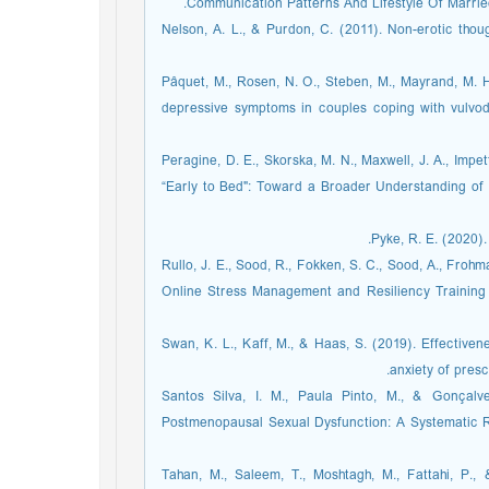
Communication Patterns And Lifestyle Of Married 
Nelson, A. L., & Purdon, C. (2011). Non-erotic thou
Pâquet, M., Rosen, N. O., Steben, M., Mayrand, M. H
depressive symptoms in couples coping with vulvod
Peragine, D. E., Skorska, M. N., Maxwell, J. A., Impe
“Early to Bed": Toward a Broader Understanding of 
Pyke, R. E. (2020)
Rullo, J. E., Sood, R., Fokken, S. C., Sood, A., Frohm
Online Stress Management and Resiliency Training 
Swan, K. L., Kaff, M., & Haas, S. (2019). Effective
anxiety of presc
Santos Silva, I. M., Paula Pinto, M., & Gonçalv
Postmenopausal Sexual Dysfunction: A Systematic Re
Tahan, M., Saleem, T., Moshtagh, M., Fattahi, P.