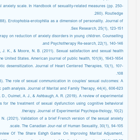
al anxiety scale. In Handbook of sexuality-related measures (pp. 250-
260). Routledge.
1988). Erotophobia‐erotophilia as a dimension of personality. Journal of
Sex Research, 25(1), 123-151.
herapy on reduction of anxiety disorders in young children. Counselling
and Psychotherapy Re-search, 22(1), 140-146.
Sr, J. K., & Moore, N. B. (2011). Sexual satisfaction and sexual health
he United States. American journal of public health, 101(9), 1643-1654.
ic desensitization. Journal of Heart Centered Therapies, 13(1), 107-
108.
18). The role of sexual communication in couples’ sexual outcomes: A
c path analysis. Journal of Marital and Family Therapy, 44(4), 606-623.
. D., Ouimet, A. J., & Ashbaugh, A. R. (2019). A review of experimental
s for the treatment of sexual dysfunction using cognitive behavioral
therapy. Journal of Experimental Psychopa-thology, 10(2).
 N. (2021). Validation of a brief French version of the sexual anxiety
scale. The Canadian Jour-nal of Human Sexuality, 30(1), 94-105.
 Review Of The Share Eshgh Game On Improving Marital Adjusment,