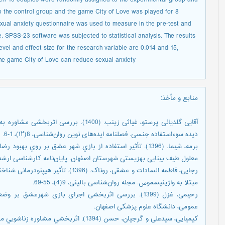
the control group and the game City of Love was played for 8
exual anxiety questionnaire was used to measure in the pre-test and
ne. SPSS-23 software was subjected to statistical analysis. The results
evel and effect size for the research variable are 0.014 and 15,
 the game City of Love can reduce sexual anxiety.
منابع و مأخذ
:
دیده سوءاستفاده جنسی. فصلنامه ایده‌های نوین روان‌شناسی، 8(۱۲)، 1-6.
برمه، شیما. (1396). تأثیر استفاده از بازي شهر عشق بر رو
معلول طیف بینايي بهزيستي شهرستان اصفهان. پایان‌نامه کارشناسی ارشد.
رجایی، فاطمه السادات و عشقی، روناک. (6
مبتلا به واژینیسموس. مجله روان‌شناسی بالینی، 9(4)، 55-69.
رحیمی، غزل (1399). بررسی اثربخشی اجرای بازی شهرعشق 
عمومی، دانشگاه علوم پزشکی اصفهان.
کیمیایی، سیدعلی و گرجیان، حسن (1394). اثر