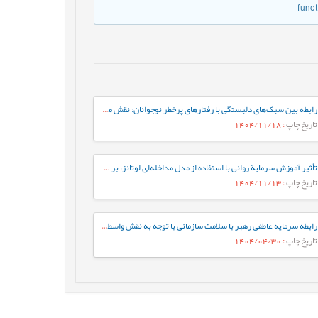
funct
رابطه بین سبک‌های دلبستگی با رفتارهای پرخطر نوجوانان: نقش میانجی تنظیم شناختی هیجان در نوجوانان
تاریخ چاپ
: 1404/11/18
تأثیر آموزش سرمایة روانی با استفاده از مدل مداخله‌ای لوتانز، بر سرمایة روانی کارشناسان شاغل در یک شرکت صنعتی
تاریخ چاپ
: 1404/11/13
رابطه سرمایه عاطفی رهبر با سلامت سازمانی با توجه به نقش واسطه‌ای سرمایه عاطفی پرستاران
تاریخ چاپ
: 1404/04/30