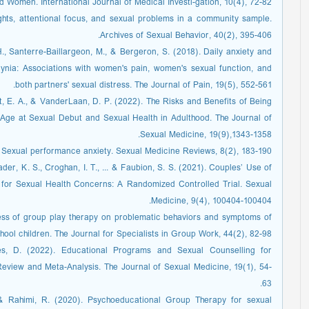
Women. International Journal of Medical Investi-gation, 10(4), 72-82.
ghts, attentional focus, and sexual problems in a community sample.
Archives of Sexual Behavior, 40(2), 395-406.
., Santerre-Baillargeon, M., & Bergeron, S. (2018). Daily anxiety and
ynia: Associations with women's pain, women's sexual function, and
both partners' sexual distress. The Journal of Pain, 19(5), 552-561.
tt, E. A., & VanderLaan, D. P. (2022). The Risks and Benefits of Being
Age at Sexual Debut and Sexual Health in Adulthood. The Journal of
Sexual Medicine, 19(9),1343-1358.
. Sexual performance anxiety. Sexual Medicine Reviews, 8(2), 183-190.
ader, K. S., Croghan, I. T., ... & Faubion, S. S. (2021). Couples’ Use of
for Sexual Health Concerns: A Randomized Controlled Trial. Sexual
Medicine, 9(4), 100404-100404.
ness of group play therapy on problematic behaviors and symptoms of
hool children. The Journal for Specialists in Group Work, 44(2), 82-98.
es, D. (2022). Educational Programs and Sexual Counselling for
view and Meta-Analysis. The Journal of Sexual Medicine, 19(1), 54-
63.
, & Rahimi, R. (2020). Psychoeducational Group Therapy for sexual