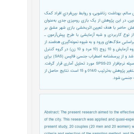
ﺎﻟﻢ، ﺑﻬﺪاﺷﺖ زﻧﺎﺷﻮﯾﯽ، و رواﺑﻂ ﺑﯿﻦ‌ﻓﺮدي افراد ﮐﻤﮏ
ین، در این پژوهش از یک بازی رومیزی جدی به‌عنوان
وهش حاضر با هدف تعیین اثربخشی بازی شهر عشق بر
 نوع کاربردی و شبه آزمایشی با طرح پیش‌آزمون ـ
 گروه گواه بود. در پژوهش حاضر 20 زوج (20 مرد و 20 زن) براساس ملاک‌های ورود و به شیوه نمونه‌گیری هدفمند از
جامعه آماری مذکور انتخاب شد و سپس به‌صورت تصادفی 10 زوج در گروه آزمایش و 10 زوج (10 مرد و 10 زن) در گروه کنترل
گمارده ‌شدند و بازی شهر عشق به‌مدت 8 جلسه برای گروه آزمایش اجرا شد و از پرسشنامه ‌اضطراب جنسی فالیس (SAS) برای
سنجش در پیش‌آزمون و پس‌آزمون استفاده شد و در نهایت داده‌ها به‌وسیله نرم‌افزار SPSS-23 مورد تحلیل آماری قرار گرفت.
نتایج تحلیل کووراریانس نشان داد که میزان معناداری و اندازه اثر برای متغیر پژوهش به‌ترتیب 014/0 و 15 است. نتایج حاصل از
 جنسی شود.
Abstract: The present research aimed to the effecti
of the city. This research was applied and quasi-exper
present study, 20 couples (20 men and 20 women) wer
criteria and selection of the sampling method, and 