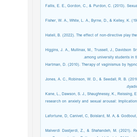
Fallis, E. E., Gordon, C., & Purdon, C. (2013). Sexu
Fisher, W. A., White, L. A., Byrne, D., & Kelley, K. (
Hateli, B. (2022). The effect of non‐directive play t
Higgins, J. A., Mullinax, M., Trussell, J., Davidson 
among university students in t
Hartman, D. (2010). Therapy of vaginismus by hypnot
Jones, A. C., Robinson, W. D., & Seedall, R. B. (20
dyadi
Kane, L., Dawson, S. J., Shaughnessy, K., Reissing, E
research on anxiety and sexual arousal: Implication
Lafortune, D, Canivet, C, Boislard, M. A, & Godbout,
Malverdi Dastjerdi, Z., & Shahandeh, M. (2021).