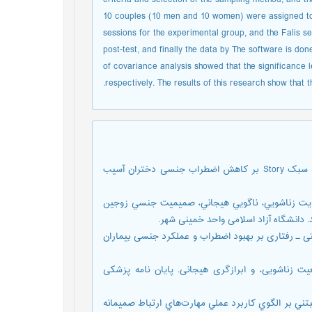
10 couples (10 men and 10 women) were assigned to 
sessions for the experimental group, and the Falis s
post-test, and finally the data by The software is do
of covariance analysis showed that the significance l
respectively. The results of this research show that
آقایی گلدیانی پرستو، غیاثی زینب. (1400). بررسی اثربخشی مشاوره به سبک Story بر کاهش اضطراب جنسی دختران آسیب
ي بهبود رضايت زناشويي، ناگويي هیجاني، صمیمیت جنسي زوجین
 دانشگاه آزاد اسلامی واحد خمینی شهر.
139). تأثیر هیپنودرمانی شناختی ـ رفتاری بر بهبود اضطراب و عملکرد جنسی بیماران
بر وضعیت زناشویی، و ابرازگری هیجانی. پایان نامه پزشکی
بخشي مشاوره زناشويي مبتني بر الگوي كاربرد عملي مهارت‌هاي ارتباط صمیمانه