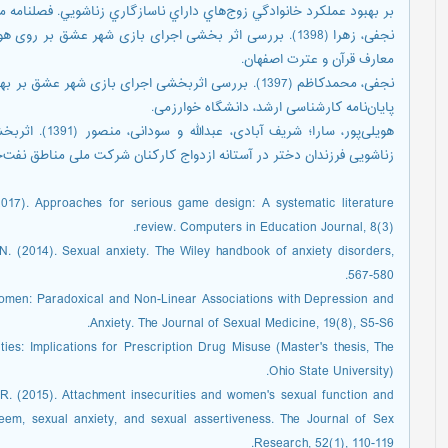
بر بهبود عملكرد خانوادگي زوج‌هاي داراي ناسازگاري زناشويي. فصلنامه مشاوره و رو
نجفی، زهرا (1398). بررسی اثر بخشی اجرای بازی شهر عشق بر 
معارف قرآن و عترت اصفهان.
نجفی، محمدکاظم (1397). بررسی اثربخشی اجرای بازی ش
پایان‎‌نامه کارشناسی ارشد، دانشگاه خوارزمی.
هویلی‌پور، سارا؛
زناشویی فرزندان دختر در آستانه ازدواج کارکنان شرکت ملی مناطق نفت‌‌خیز جنوب. 
(2017). Approaches for serious game design: A systematic literature
review. Computers in Education Journal, 8(3).
. (2014). Sexual anxiety. The Wiley handbook of anxiety disorders,
567-580.
 Women: Paradoxical and Non-Linear Associations with Depression and
Anxiety. The Journal of Sexual Medicine, 19(8), S5-S6.
ities: Implications for Prescription Drug Misuse (Master's thesis, The
Ohio State University).
 R. (2015). Attachment insecurities and women's sexual function and
steem, sexual anxiety, and sexual assertiveness. The Journal of Sex
Research, 52(1), 110-119.