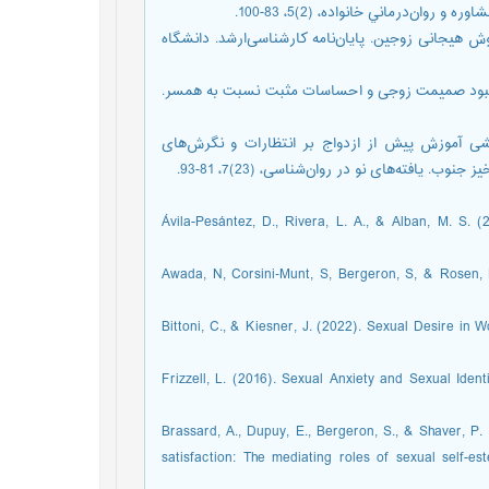
ان‌درماني خانواده، (2)5، 83-100.
روی هوش هیجانی زوجین. پایان‌نامه کارشناسی‌ارشد. دانشگاه
هر عشق بر بهبود صمیمت زوجی و احساسات مثبت نسبت به همسر.
 شریف آبادی، عبدالله و سودانی، منصور (1391). اثربخشی آموزش پیش از ازدواج بر انتظارات و نگرش‌های
یافته‌های نو در روان‌شناسی، (23)7، 81-93.
Ávila-Pesántez, D., Rivera, L. A., & Alban, M. S. 
Awada, N, Corsini‐Munt, S, Bergeron, S, & Rosen, N
Bittoni, C., & Kiesner, J. (2022). Sexual Desire in
Frizzell, L. (2016). Sexual Anxiety and Sexual Ident
Brassard, A., Dupuy, E., Bergeron, S., & Shaver, P.
satisfaction: The mediating roles of sexual self-e