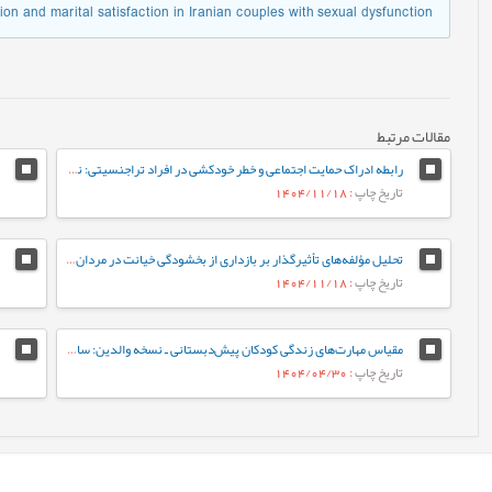
ion and marital satisfaction in Iranian couples with sexual dysfunction
مقالات مرتبط
رابطه ادراک حمایت اجتماعی و خطر خودکشی در افراد تراجنسیتی: نقش میانجی‌گر افسردگی
تاریخ چاپ
: 1404/11/18
تحلیل مؤلفه‌های تأثیرگذار بر بازداری از بخشودگی خیانت در مردان و زنان آسیب‌دیده
تاریخ چاپ
: 1404/11/18
مقیاس مهارت‌های زندگی کودکان پیش‌دبستانی ـ نسخه والدین: ساخت و ارزشیابی اولیه روان‌سنجی
تاریخ چاپ
: 1404/04/30