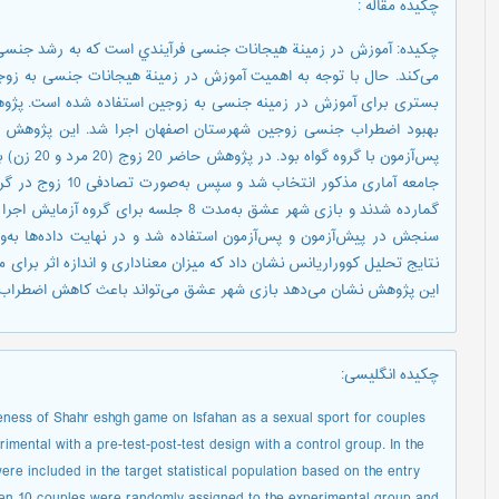
چکیده مقاله
:
چکیده: آﻣﻮزش در زمینة هیجانات ﺟﻨﺴﯽ ﻓﺮآﯾﻨﺪي اﺳﺖ ﮐﻪ ﺑﻪ رﺷﺪ ﺟﻨﺴﯽ ﺳ
ﻣﯽﮐﻨﺪ. حال با توجه به اهمیت آموزش در زمینة هیجانات جنسی به زوج
بستری برای آموزش در زمینه جنسی به زوجین استفاده شده ‌است. پژ
بهبود اضطراب جنسی زوجین شهرستان اصفهان اجرا شد. این پژوهش از
پس‌آزمون با
این پژوهش نشان می‌دهد بازی شهر عشق می‌تواند باعث کاهش اضطراب
چکیده انگلیسی
:
veness of Shahr eshgh game on Isfahan as a sexual sport for couples
imental with a pre-test-post-test design with a control group. In the
e included in the target statistical population based on the entry
then 10 couples were randomly assigned to the experimental group and