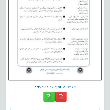
شماره
2
دوره
25
پاییز - زمستان
1404