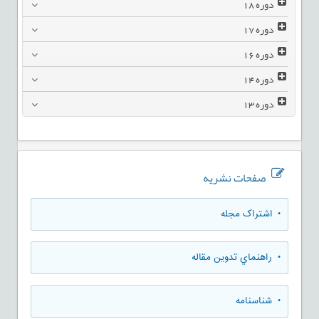
دوره
18
دوره
17
دوره
16
دوره
14
دوره
13
صفحات نشریه
• اشتراک مجله
• راهنماي تدوين مقاله
• شناسنامه