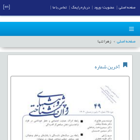
[en]
صفحه اصلی
|
عضویت/ ورود
|
درباره رایمگ
|
تماس با ما
|
صفحه اصلی
زهرا تنها
آخرین شماره