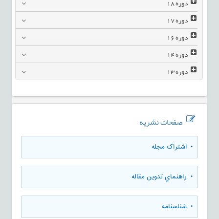
دوره
18
دوره
17
دوره
16
دوره
14
دوره
13
صفحات نشریه
• اشتراک مجله
• راهنماي تدوين مقاله
• شناسنامه