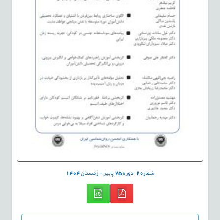
شماره
2
دوره
25
پاییز - زمستان
1404