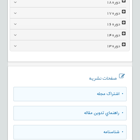
دوره
18
دوره
17
دوره
16
دوره
14
دوره
13
صفحات نشریه
• اشتراک مجله
• راهنماي تدوين مقاله
• شناسنامه