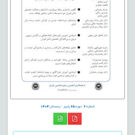
شماره
2
دوره
25
پاییز - زمستان
1404