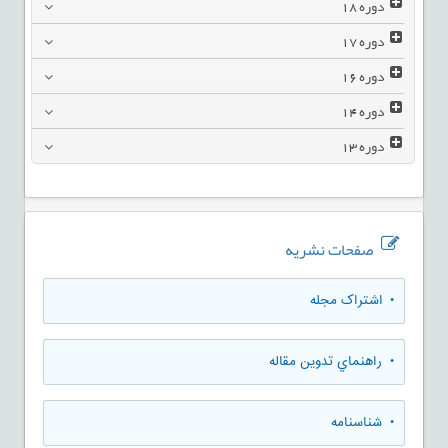
دوره
18
دوره
17
دوره
16
دوره
14
دوره
13
صفحات نشریه
• اشتراک مجله
• راهنماي تدوين مقاله
• شناسنامه