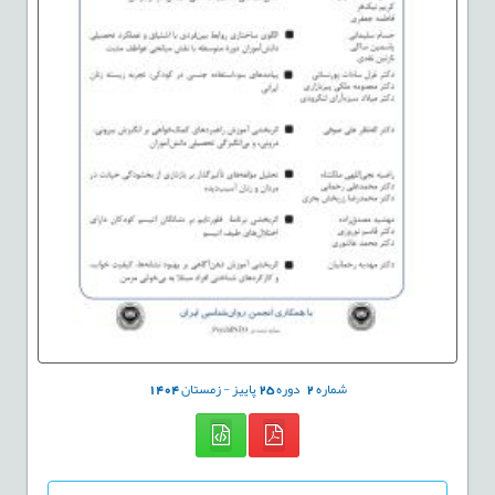
شماره
2
دوره
25
پاییز - زمستان
1404