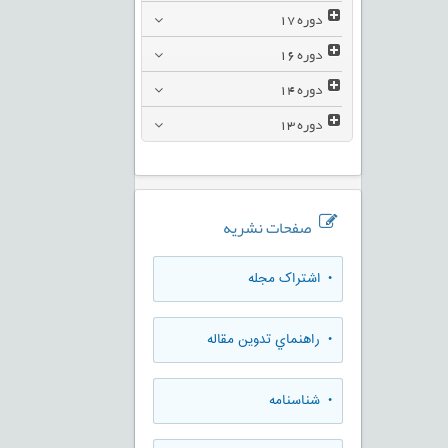
دوره
17
دوره
16
دوره
14
دوره
13
صفحات نشریه
• اشتراک مجله
• راهنماي تدوين مقاله
• شناسنامه