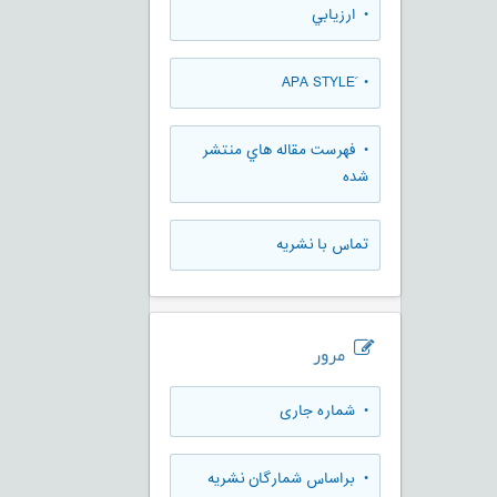
• ارزيابي
• َAPA STYLE
• فهرست مقاله هاي منتشر
شده
تماس با نشریه
مرور
•
شماره جاری
•
براساس شمارگان نشریه