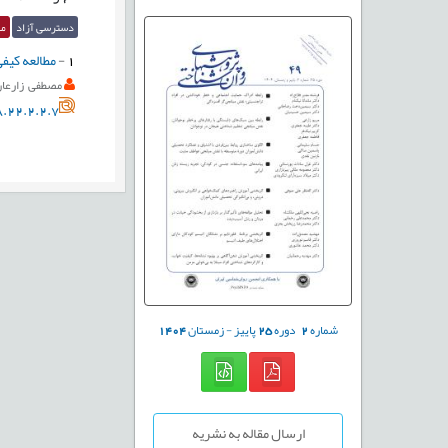
دسترسی آزاد
مق
1
-
مطالعه کیفی
مصطفی زارعا
.22.2.2.7
شماره
2
دوره
25
پاییز - زمستان
1404
ارسال مقاله به نشریه