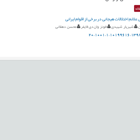
اله
 علائم اختلالات هیجانی در برخی از اقوام ایرانی
ن
شهریار شهیدی
فونز وان دی فایفر
محسن دهقانی
20.1001.1.10199616.1398