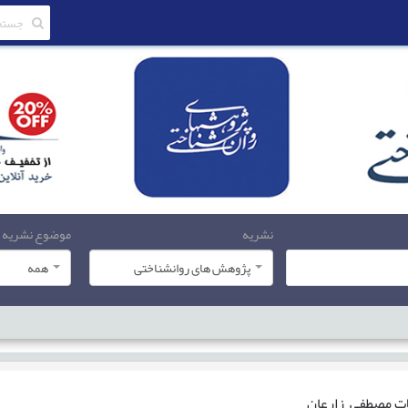
نشریه
موضوع نشریه
پژوهش های روانشناختی
همه
ات
مصطفی زارعان