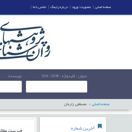
صفحه اصلی
|
عضویت/ ورود
|
درباره رایمگ
|
تماس با ما
|
عنوان / کلیدواژه / DOI / DOR
نویسنده
صفحه اصلی
مصطفی زارعان
آخرین شماره
فهرست مقال