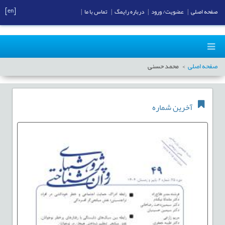
[en]
صفحه اصلی
|
عضویت/ ورود
|
درباره رایمگ
|
تماس با ما
|
صفحه اصلی
محمد حسنی
آخرین شماره