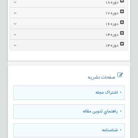
دوره
18
دوره
17
دوره
16
دوره
14
دوره
13
صفحات نشریه
• اشتراک مجله
• راهنماي تدوين مقاله
• شناسنامه