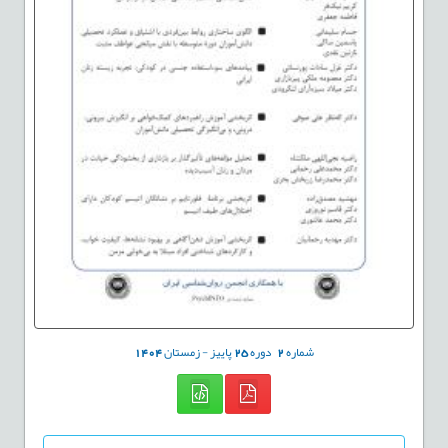
شماره
2
دوره
25
پاییز - زمستان
1404