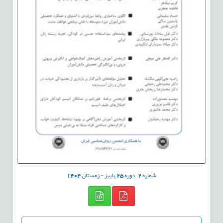
شماره
2
دوره
25
پاییز - زمستان
1404