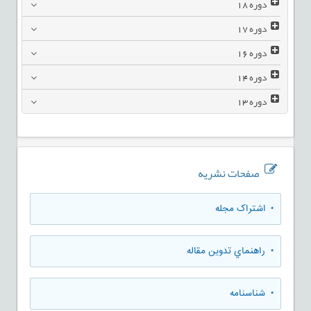
دوره
18
دوره
17
دوره
16
دوره
14
دوره
13
صفحات نشریه
• اشتراک مجله
• راهنماي تدوين مقاله
• شناسنامه