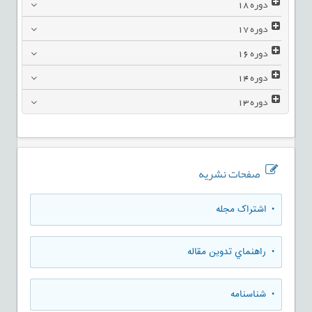
دوره
18
دوره
17
دوره
16
دوره
14
دوره
13
صفحات نشریه
• اشتراک مجله
• راهنماي تدوين مقاله
• شناسنامه