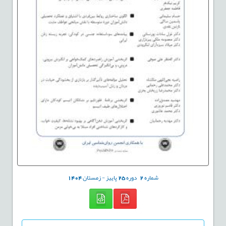
شماره
2
دوره
25
پاییز - زمستان
1404