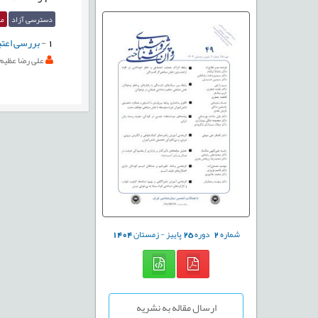
دسترسی آزاد
مق
1
-
بررسی اعتبا
علی رضا عظیم 
شماره
2
دوره
25
پاییز - زمستان
1404
ارسال مقاله به نشریه