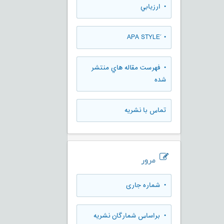
• ارزيابي
• َAPA STYLE
• فهرست مقاله هاي منتشر
شده
تماس با نشریه
مرور
•
شماره جاری
•
براساس شمارگان نشریه