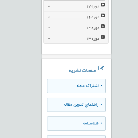
دوره
17
دوره
16
دوره
14
دوره
13
صفحات نشریه
• اشتراک مجله
• راهنماي تدوين مقاله
• شناسنامه