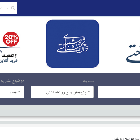
نشریه
موضوع نشریه
پژوهش های روانشناختی
همه
ات
مریم روشن