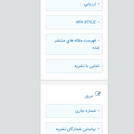
• ارزيابي
• َAPA STYLE
• فهرست مقاله هاي منتشر
شده
تماس با نشریه
مرور
•
شماره جاری
•
براساس شمارگان نشریه