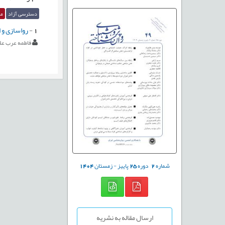
دسترسی آزاد
مق
1
-
رواسازی و ا
فاطمه عرب عل
شماره
2
دوره
25
پاییز - زمستان
1404
ارسال مقاله به نشریه