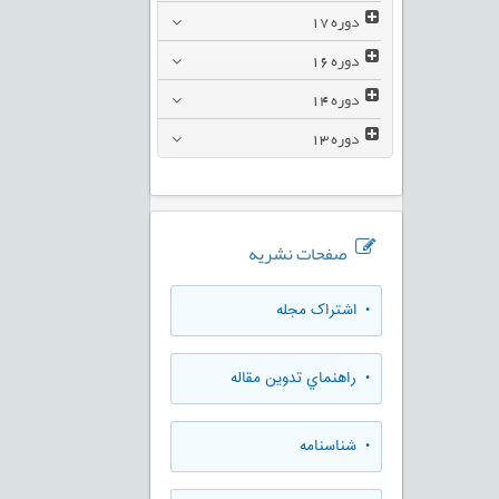
دوره
17
دوره
16
دوره
14
دوره
13
صفحات نشریه
• اشتراک مجله
• راهنماي تدوين مقاله
• شناسنامه