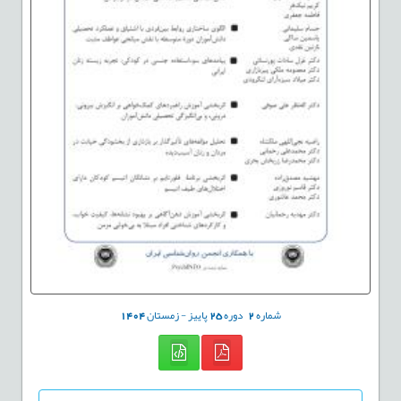
شماره
2
دوره
25
پاییز - زمستان
1404