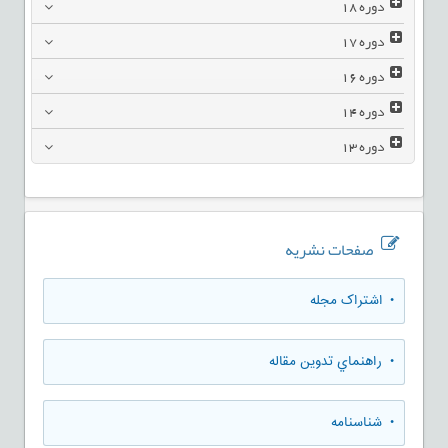
دوره
18
دوره
17
دوره
16
دوره
14
دوره
13
صفحات نشریه
• اشتراک مجله
• راهنماي تدوين مقاله
• شناسنامه