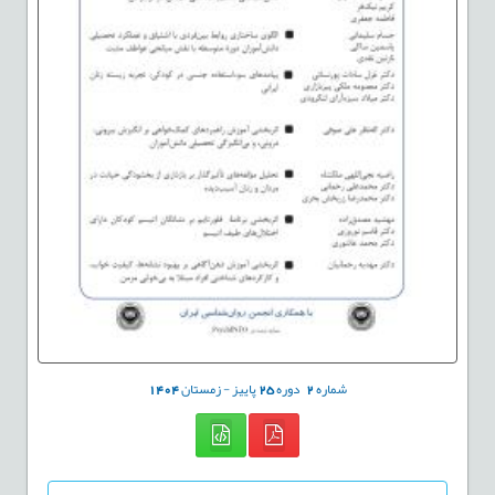
شماره
2
دوره
25
پاییز - زمستان
1404