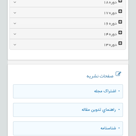
دوره
18
دوره
17
دوره
16
دوره
14
دوره
13
صفحات نشریه
• اشتراک مجله
• راهنماي تدوين مقاله
• شناسنامه