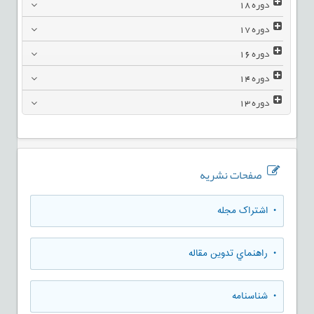
دوره
18
دوره
17
دوره
16
دوره
14
دوره
13
صفحات نشریه
• اشتراک مجله
• راهنماي تدوين مقاله
• شناسنامه