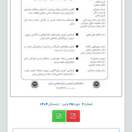
شماره
2
دوره
25
پاییز - زمستان
1404