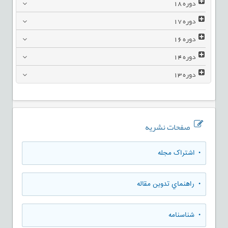
دوره
18
دوره
17
دوره
16
دوره
14
دوره
13
صفحات نشریه
• اشتراک مجله
• راهنماي تدوين مقاله
• شناسنامه