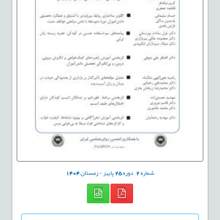
شماره
2
دوره
25
پاییز - زمستان
1404