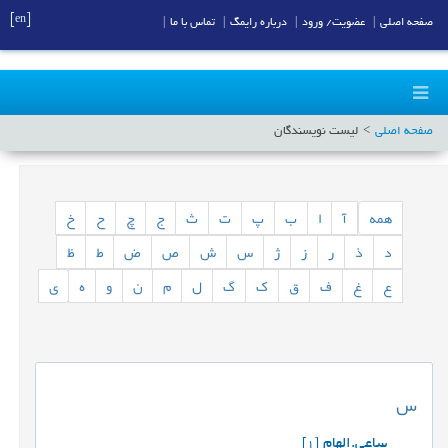
[en]
صفحه اصلی
|
عضویت/ ورود
|
درباره رایمگ
|
تماس با ما
|
صفحه اصلی
لیست نویسندگان
همه
آ
ا
ب
پ
ت
ث
ج
چ
ح
خ
د
ذ
ر
ز
ژ
س
ش
ص
ض
ط
ظ
ع
غ
ف
ق
ک
گ
ل
م
ن
و
ه
ی
س
ساعی.الهام
[1]