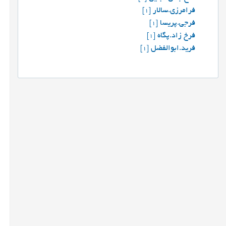
فرامرزی.سالار
[1]
فرجی.پریسا
[1]
فرخ زاد.پگاه
[1]
فرید.ابوالفضل
[1]