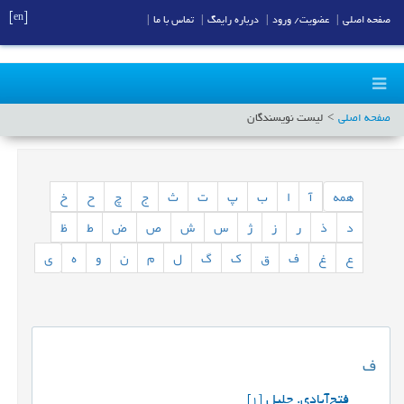
[en]
صفحه اصلی
|
عضویت/ ورود
|
درباره رایمگ
|
تماس با ما
|
صفحه اصلی
لیست نویسندگان
همه
آ
ا
ب
پ
ت
ث
ج
چ
ح
خ
د
ذ
ر
ز
ژ
س
ش
ص
ض
ط
ظ
ع
غ
ف
ق
ک
گ
ل
م
ن
و
ه
ی
ف
فتح‌آبادی. جلیل
[1]