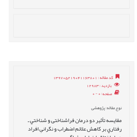
کد مقاله
: 139705219041163801
بازدید
: 12983
صفحه
: 0 - 0
نوع مقاله
: پژوهشی
مقايسه تأثیر دو درمان فراشناختی و شناختي ـ
رفتاري بر كاهش علائم اضطراب و نگرانیِ افراد