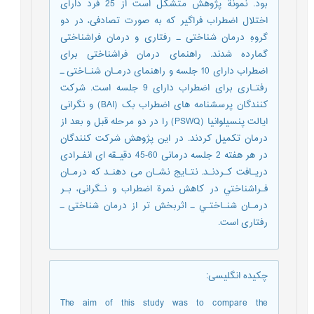
بود. نمونة پژوهش متشکل است از 25 فرد دارای
اختلال اضطراب فراگیر که به صورت تصادفی، در دو
گروهِ درمان شناختی ـ رفتاری و درمان فراشناختی
گمارده شدند. راهنمای درمان فراشناختی برای
اضطراب دارای 10 جلسه و راهنمای درمـان شنـاختی ـ
رفتـاری برای اضطراب دارای 9 جلسه است. شرکت
کنندگان پرسشنامه های اضطراب بک (BAI) و نگرانی
ایالت پنسیلوانیا (PSWQ) را در دو مرحله قبل و بعد از
درمان تکمیل کردند. در این پژوهش شرکت کنندگان
در هر هفته 2 جلسه درمانی 60-45 دقیـقه ای انفـرادی
دریـافت کـردنـد. نتـایج نشـان می دهنـد كه درمـان
فـراشناختي در كاهش نمرة اضطراب و نـگرانی، بـر
درمـان شنـاختـي ـ اثربخش تر از درمان شناختی ـ
رفتاری است.
چکیده انگلیسی
:
The aim of this study was to compare the