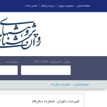
صفحه اصلی
|
عضویت/ ورود
|
درباره رایمگ
|
تماس با ما
|
عنوان / کلیدواژه / DOI / DOR
نویسنده
صفحه اصلی
شماره
1
سال
24
فهرست داوران
شماره
1
سال
24