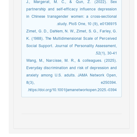
J., Margerat, M. C., & Qun, Z. (2022). Sex
partnership and self-efficacy influence depression
in Chinese transgender women: a cross-sectional
study. PloS One, 10 (9), e0136975.
Zimet, G. D., Dahlem, N. W., Zimet, S. G., Farley, G.
K. (1988). The Multidimensional Scale of Perceived
Social Support. Journal of Personality Assessment,
52(1), 30-41.
Wang, M., Narcisse, M. R., & colleagues. (2025).
Everyday discrimination and risk of depression and
anxiety among U.S. adults. JAMA Network Open,
8(3), e250394.
https://doi.org/10.1001/jamanetworkopen.2025.-0394.