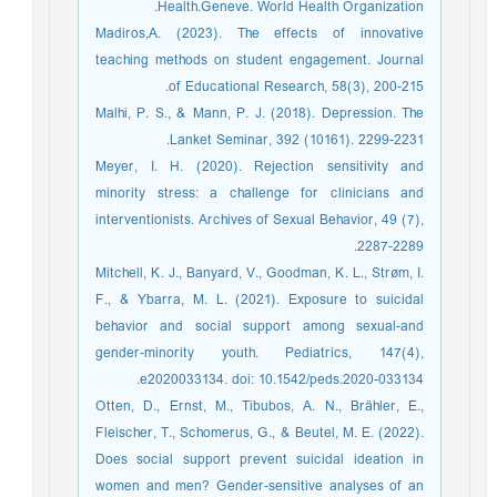
Health.Geneve. World Health Organization.
Madiros,A. (2023). The effects of innovative
teaching methods on student engagement. Journal
of Educational Research, 58(3), 200-215.
Malhi, P. S., & Mann, P. J. (2018). Depression. The
Lanket Seminar, 392 (10161). 2299-2231.
Meyer, I. H. (2020). Rejection sensitivity and
minority stress: a challenge for clinicians and
interventionists. Archives of Sexual Behavior, 49 (7),
2287-2289.
Mitchell, K. J., Banyard, V., Goodman, K. L., Strøm, I.
F., & Ybarra, M. L. (2021). Exposure to suicidal
behavior and social support among sexual-and
gender-minority youth. Pediatrics, 147(4),
e2020033134. doi: 10.1542/peds.2020-033134.
Otten, D., Ernst, M., Tibubos, A. N., Brähler, E.,
Fleischer, T., Schomerus, G., & Beutel, M. E. (2022).
Does social support prevent suicidal ideation in
women and men? Gender-sensitive analyses of an