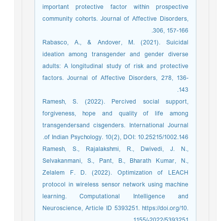
important protective factor within prospective
community cohorts. Journal of Affective Disorders,
306, 157-166.
Rabasco, A., & Andover, M. (2021). Suicidal
ideation among transgender and gender diverse
adults: A longitudinal study of risk and protective
factors. Journal of Affective Disorders, 278, 136-
143.
Ramesh, S. (2022). Percived social support,
forgiveness, hope and quality of life among
transgendersand cisgenders. International Journal
of Indian Psychology. 10(2), DOI: 10.25215/1002.146.
Ramesh, S., Rajalakshmi, R., Dwivedi, J. N.,
Selvakanmani, S., Pant, B., Bharath Kumar, N.,
Zelalem F. D. (2022). Optimization of LEACH
protocol in wireless sensor network using machine
learning. Computational Intelligence and
Neuroscience, Article ID 5393251. https://doi.org/10.
1155/-2022/5393251.