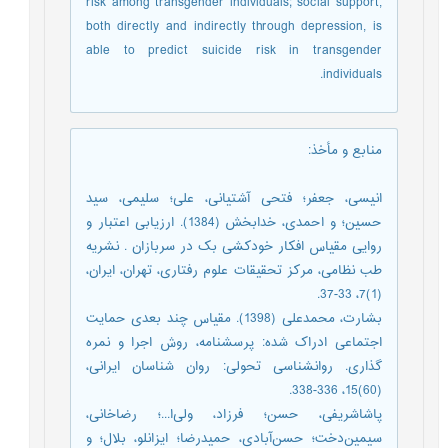
risk among transgender individuals; social support,
both directly and indirectly through depression, is
able to predict suicide risk in transgender
individuals.
منابع و مأخذ
:
انیسی، جعفر؛ فتحی آشتیانی، علی؛ سلیمی، سید
حسین؛ و احمدی، خدابخش (1384). ارزیابی اعتبار و
روایی مقیاس افکار خودکشی بک در سربازان . نشریه
طب نظامی، مرکز تحقیقات علوم رفتاری، تهران، ایران،
(1)7، 33-37.
بشارت، محمدعلی (1398). مقیاس چند بعدی حمایت
اجتماعی ادراک شده: پرسشنامه، روش اجرا و نمره
گذاری. روانشناسی تحولی: روان شناسان ایرانی،
(60)15، 336-338.
پاشاشریفی، حسن؛ فرزاد، ولی‌ا...؛ رضاخانی،
سیمین‌دخت؛ حسن‌آبادی، حمیدرضا؛ ایزانلو، بلال؛ و