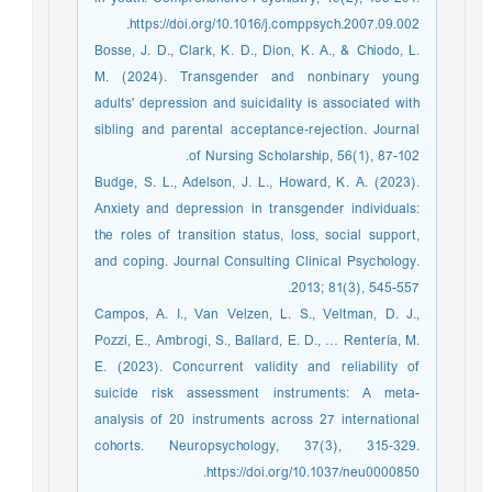
https://doi.org/10.1016/j.comppsych.2007.09.002.
Bosse, J. D., Clark, K. D., Dion, K. A., & Chiodo, L.
M. (2024). Transgender and nonbinary young
adults' depression and suicidality is associated with
sibling and parental acceptance‐rejection. Journal
of Nursing Scholarship, 56(1), 87-102.
Budge, S. L., Adelson, J. L., Howard, K. A. (2023).
Anxiety and depression in transgender individuals:
the roles of transition status, loss, social support,
and coping. Journal Consulting Clinical Psychology.
2013; 81(3), 545-557.
Campos, A. I., Van Velzen, L. S., Veltman, D. J.,
Pozzi, E., Ambrogi, S., Ballard, E. D., … Rentería, M.
E. (2023). Concurrent validity and reliability of
suicide risk assessment instruments: A meta-
analysis of 20 instruments across 27 international
cohorts. Neuropsychology, 37(3), 315-329.
https://doi.org/10.1037/neu0000850.