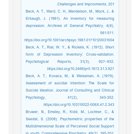
Challenges and Improvments, 201.
Beck, A. T., Ward, C. H., Mendelson, M., Mock, J., &
Erbaugh, J. (1961). An inventory for measuring
depression. Archives of General Psychiatry, 4(6),
561-571.
https://doi.org/10.1001/archpsyc.1961.01710120031004.
Beck, A. T., Rial, W. Y., & Rickels, K. (1972). Short
form of Depression Inventory: Cross-validation.
Psychological Reports, 31(3), 927–932.
https://doi.org/10.2466/pr0.1972.31.3.927.
Beck, A. T., Kovacs, M., & Weissman, A. (1979).
Assessment of suicidal intention: The Scale for
Suicide Ideation. Journal of Consulting and Clinical
Psychology, 47(2), 343-352.
https://doi.org/10.1037/0022-006X.47.2.343.
Bruwer, B., Emsley, R., Kidd, M., Lochner, C., &
Seedat, S. (2008). Psychometric properties of the
Multidimensional Scale of Perceived Social Support
in youth. Comprehensive Psychiatry, 49(2), 195-201.