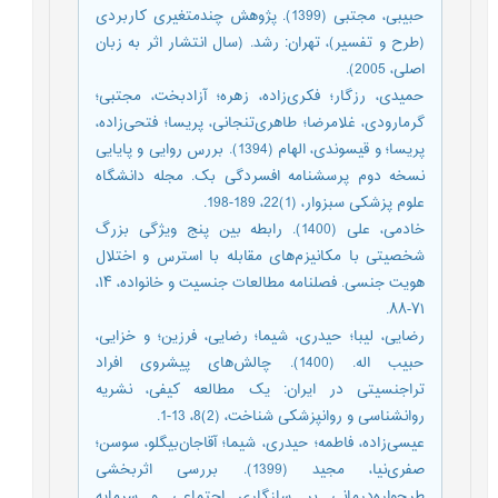
حبیبی، مجتبی (1399). پژوهش چندمتغیری کاربردی
(طرح و تفسیر)، تهران: رشد. (سال انتشار اثر به زبان
اصلی، 2005).
حمیدی، رزگار؛ فکری‌زاده، زهره؛ آزادبخت، مجتبی؛
گرمارودی، غلامرضا؛ طاهری‌تنجانی، پریسا؛ فتحی‌زاده،
پریسا؛ و قیسوندی، الهام (1394). بررس روایی و پایایی
نسخه دوم پرسشنامه افسردگی بک. مجله دانشگاه
علوم پزشکی سبزوار، (1)22، 189-198.
خادمی، علی (1400). رابطه بین پنج ویژگی بزرگ
شخصیتی با مکانیزم‌های مقابله با استرس و اختلال
هویت جنسی. فصلنامه مطالعات جنسیت و خانواده، ۱۴،
۷۱-۸۸.
رضایی، لیبا؛ حیدری، شیما؛ رضایی، فرزین؛ و خزایی،
حبیب اله. (1400). چالش‌های پیشروی افراد
تراجنسیتی در ایران: یک مطالعه کیفی، نشریه
روانشناسی و روانپزشکی شناخت، (2)8، 13-1.
عیسی‌زاده، فاطمه؛ حیدری، شیما؛ آقاجان‌بیگلو، سوسن؛
صفری‌نیا، مجید (1399). بررسی اثربخشی
طرحواره‌درمانی بر سازگاری اجتماعی و سرمایه