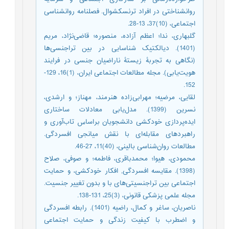
روانشناختی در افراد ترنسکشوال. فصلنامه روانشناسی
اجتماعی، (10)37، 13-28.
گلبهاری، ندا؛ اعظم آزاده، منصوره؛ قاضی‌نژاد، مریم
(1401). دیالکتیک شناسایی در بین تراجنسی‌‏ها
(نگاهی به تجربۀ زیستۀ ناراضیان جنسی در فرایند
هویت‏‌یابی). مجله مطالعات اجتماعی ایران، (1)16، 129-
152.
لقایی، مرضیه؛ مهرابی‌زاده هنرمند، مهناز؛ و ارشدی،
نسرین (1399). مدل‌یابی معادلات ساختاری
ایده‌پردازی خودکشی دانشجویان براساس تاب‌آوری و
راهبردهای مقابله‌ای با نقش میانجی افسردگی.
مطالعات روان‌شناسی بالینی، (40)11، 27-46.
محمودی، هیوا؛ محمدباقری، فاطمه؛ و صوفی، صلاح
(1398). مقایسه افسردگی, افکار خودکشی، و حمایت
اجتماعی بین تراجنسیتی‌های با و بدون تغییر جنسیت.
مجله علمی پزشکی قانونی، (3)25، 131-138.
ناصریان، ساغر و کمال، راضیه (1401). رابطه افسردگی
و اضطرب با کیفیت زندگی و حمایت اجتماعی