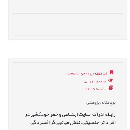
کد مقاله
: neevand-52945
بازدید
: 5111
صفحه
: 7 - 28
نوع مقاله
: پژوهشی
رابطه ادراک حمایت اجتماعی و خطر خودکشی در
افراد تراجنسیتی: نقش میانجی‌گر افسردگی