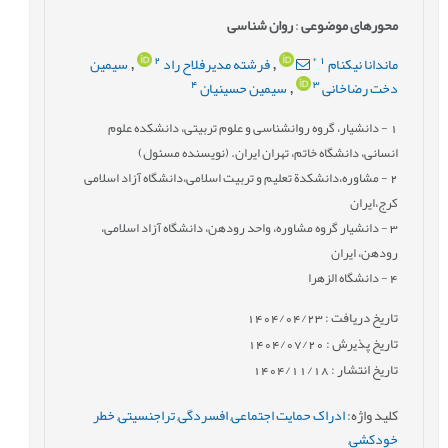
محورهای موضوعی
:
روان شناسی
2
*
1
ماندانا نیکنام
فرشته مدیرفلاح راد
سیمین
,
,
4
3
دخت رضاخانی
سیمین حسینیان
,
1
- دانشیار، گروه روانشناسی و علوم تربیتی، دانشکده علوم
انسانی، دانشگاه خاتم، تهران ایران. (نویسنده مسئول)
2
- مشاوره،دانشکدة تعلیم و تربیت اسلامی،دانشگاه آزاد اسلامی
کرج،ایران
3
- دانشیار گروه مشاوره، واحد رودهن، دانشگاه آزاد اسلامی،
رودهن، ایران
4
- دانشگاه الزهرا
تاریخ دریافت : 1404/04/23
تاریخ پذیرش : 1404/07/20
تاریخ انتشار : 1404/11/18
کلید واژه
:
ادراک حمایت اجتماعی
,
افسردگی
,
تراجنسیتی
,
خطر
خودکشی
,