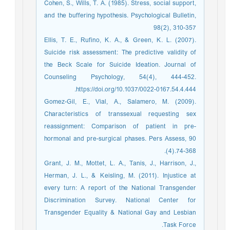
Cohen, S., Wills, T. A. (1985). Stress, social support,
and the buffering hypothesis. Psychological Bulletin,
98(2), 310-357
Ellis, T. E., Rufino, K. A., & Green, K. L. (2007).
Suicide risk assessment: The predictive validity of
the Beck Scale for Suicide Ideation. Journal of
Counseling Psychology, 54(4), 444-452.
https://doi.org/10.1037/0022-0167.54.4.444.
Gomez-Gil, E., Vial, A., Salamero, M. (2009).
Characteristics of transsexual requesting sex
reassignment: Comparison of patient in pre-
hormonal and pre-surgical phases. Pers Assess, 90
(4).74-368.
Grant, J. M., Mottet, L. A., Tanis, J., Harrison, J.,
Herman, J. L., & Keisling, M. (2011). Injustice at
every turn: A report of the National Transgender
Discrimination Survey. National Center for
Transgender Equality & National Gay and Lesbian
Task Force.