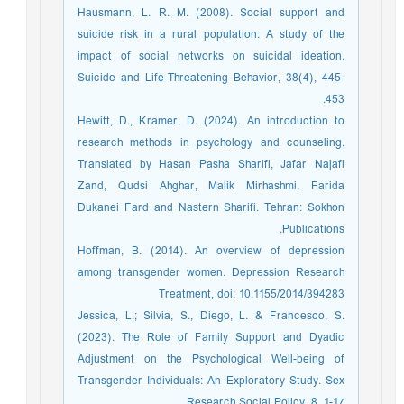
Hausmann, L. R. M. (2008). Social support and
suicide risk in a rural population: A study of the
impact of social networks on suicidal ideation.
Suicide and Life-Threatening Behavior, 38(4), 445-
453.
Hewitt, D., Kramer, D. (2024). An introduction to
research methods in psychology and counseling.
Translated by Hasan Pasha Sharifi, Jafar Najafi
Zand, Qudsi Ahghar, Malik Mirhashmi, Farida
Dukanei Fard and Nastern Sharifi. Tehran: Sokhon
Publications.
Hoffman, B. (2014). An overview of depression
among transgender women. Depression Research
Treatment, doi: 10.1155/2014/394283
Jessica, L.; Silvia, S., Diego, L. & Francesco, S.
(2023). The Role of Family Support and Dyadic
Adjustment on the Psychological Well-being of
Transgender Individuals: An Exploratory Study. Sex
Research Social Policy, 8, 1-17.