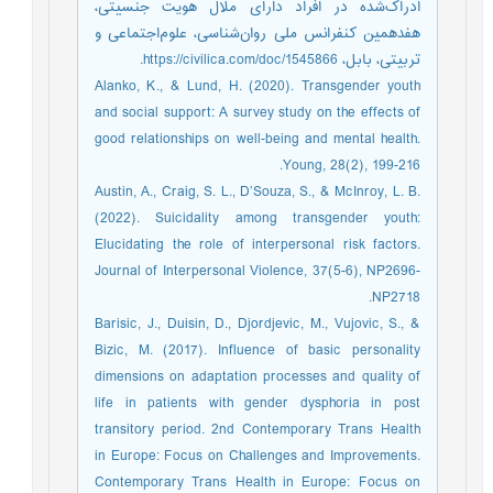
ادراک‌شده در افراد دارای ملال هویت جنسیتی،
هفدهمین کنفرانس ملی روان‌شناسی، علوم‌اجتماعی و
تربیتی، بابل، https://civilica.com/doc/1545866.
Alanko, K., & Lund, H. (2020). Transgender youth
and social support: A survey study on the effects of
good relationships on well-being and mental health.
Young, 28(2), 199-216.
Austin, A., Craig, S. L., D’Souza, S., & McInroy, L. B.
(2022). Suicidality among transgender youth:
Elucidating the role of interpersonal risk factors.
Journal of Interpersonal Violence, 37(5-6), NP2696-
NP2718.
Barisic, J., Duisin, D., Djordjevic, M., Vujovic, S., &
Bizic, M. (2017). Influence of basic personality
dimensions on adaptation processes and quality of
life in patients with gender dysphoria in post
transitory period. 2nd Contemporary Trans Health
in Europe: Focus on Challenges and Improvements.
Contemporary Trans Health in Europe: Focus on