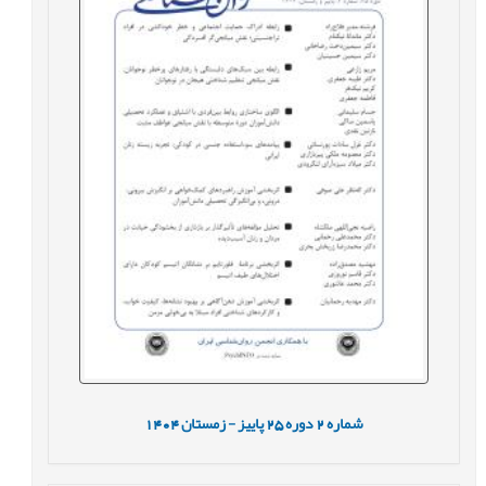
شماره
2
دوره
25
پاییز - زمستان
1404