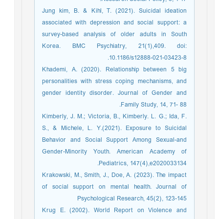
Jung kim, B. & Kihl, T. (2021). Suicidal ideation
associated with depression and social support: a
survey-based analysis of older adults in South
Korea. BMC Psychiatry, 21(1),409. doi:
10.1186/s12888-021-03423-8.
Khademi, A. (2020). Relationship between 5 big
personalities with stress coping mechanisms, and
gender identity disorder. Journal of Gender and
Family Study, 14, 71- 88.
Kimberly, J. M.; Victoria, B., Kimberly. L. G.; Ida, F.
S., & Michele, L. Y.(2021). Exposure to Suicidal
Behavior and Social Support Among Sexual-and
Gender-Minority Youth. American Academy of
Pediatrics, 147(4),e2020033134.
Krakowski, M., Smith, J., Doe, A. (2023). The impact
of social support on mental health. Journal of
Psychological Research, 45(2), 123-145
Krug E. (2002). World Report on Violence and